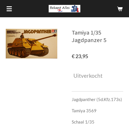
Ga
direct
naar
de
Tamiya 1/35
hoofdinhoud
Jagdpanzer 5
€ 23,95
Uitverkocht
Jagdpanther (5d.Kfz.173s)
Tamiya 3569
Schaal 1/35