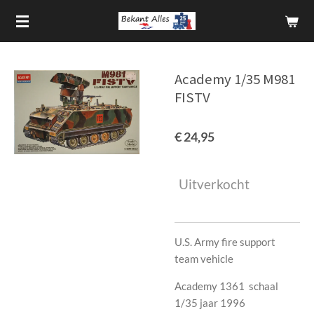
Ga
direct
naar
de
Academy 1/35 M981
hoofdinhoud
FISTV
€ 24,95
Uitverkocht
U.S. Army fire support
team vehicle
Academy 1361 schaal
1/35 jaar 1996