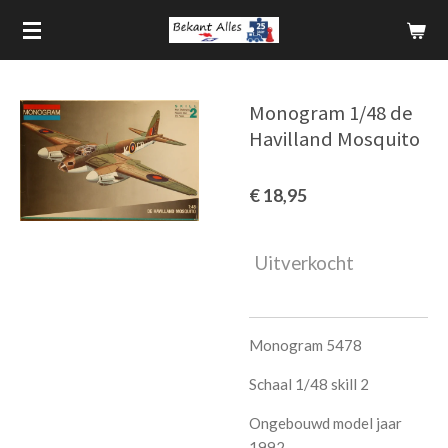
Ga
direct
naar
de
Monogram 1/48 de
hoofdinhoud
Havilland Mosquito
€ 18,95
Uitverkocht
Monogram 5478
Schaal 1/48 skill 2
Ongebouwd model jaar
1992