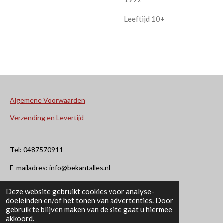
Leeftijd 10+
Algemene Voorwaarden
Verzending en Levertijd
Tel: 0487570911
E-mailadres: info@bekantalles.nl
Deze website gebruikt cookies voor analyse-
Rooysestraat 4
doeleinden en/of het tonen van advertenties. Door
gebruik te blijven maken van de site gaat u hiermee
6621AM Dreumel
akkoord.