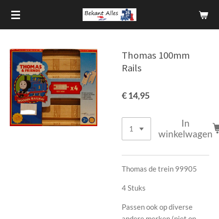
Ga
direct
naar
de
Thomas 100mm
hoofdinhoud
Rails
€ 14,95
In
winkelwagen
Thomas de trein 99905
4 Stuks
Passen ook op diverse
andere merken (niet op