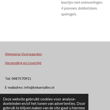
kaartjes met ontmoetingen,
4 pionnen, dobbelsteen,
spelregels.
Algemene Voorwaarden
Verzending en Levertijd
Tel: 0487570911
E-mailadres: info@bekantalles.nl
Deze website gebruikt cookies voor analyse-
Rooysestraat 4
doeleinden en/of het tonen van advertenties. Door
gebruik te blijven maken van de site gaat u hiermee