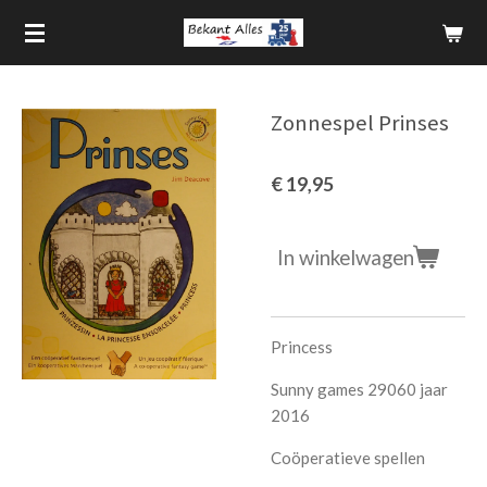
Ga
direct
naar
de
Zonnespel Prinses
hoofdinhoud
€ 19,95
In winkelwagen
Princess
Sunny games 29060 jaar
2016
Coöperatieve spellen