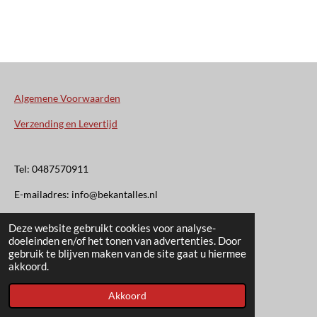
Algemene Voorwaarden
Verzending en Levertijd
Tel: 0487570911
E-mailadres: info@bekantalles.nl
Deze website gebruikt cookies voor analyse-
Rooysestraat 4
doeleinden en/of het tonen van advertenties. Door
gebruik te blijven maken van de site gaat u hiermee
6621AM Dreumel
akkoord.
© 2020 - 2026 Bekant Alles
Akkoord