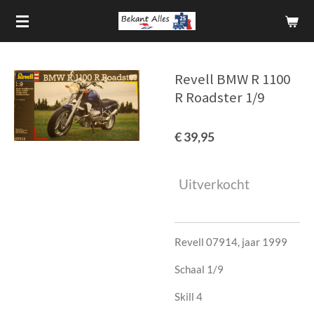
Ga
direct
naar
de
Revell BMW R 1100
hoofdinhoud
R Roadster 1/9
€ 39,95
Uitverkocht
Revell 07914, jaar 1999
Schaal 1/9
Skill 4