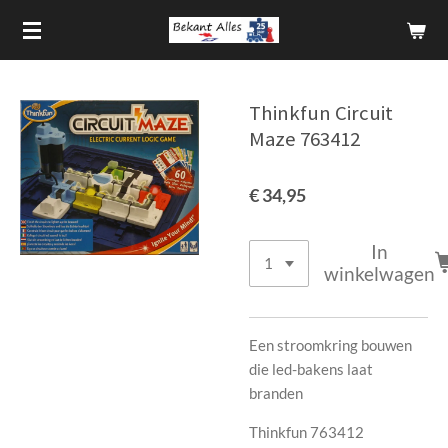
Ga
direct
naar
de
Thinkfun Circuit
hoofdinhoud
Maze 763412
€ 34,95
In
winkelwagen
Een stroomkring bouwen
die led-bakens laat
branden
Thinkfun 763412