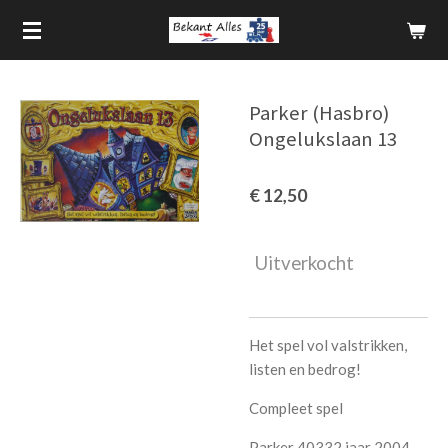
Ga
direct
naar
de
Parker (Hasbro)
hoofdinhoud
Ongelukslaan 13
€ 12,50
Uitverkocht
Het spel vol valstrikken,
listen en bedrog!
Compleet spel
Parker 40332 jaar 2004