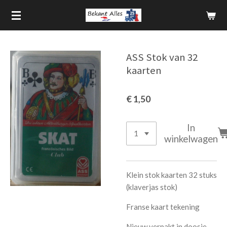
Ga
direct
naar
de
ASS Stok van 32
hoofdinhoud
kaarten
€ 1,50
In
winkelwagen
Klein stok kaarten 32 stuks
(klaverjas stok)
Franse kaart tekening
Nieuw verpakt in doosje