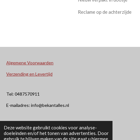
Reclame op de achterzijde
Algemene Voorwaarden
Verzending en Levertijd
Tel: 0487570911
E-mailadres: info@bekantalles.nl
Rooysestraat 4
Deze website gebruikt cookies voor analyse-
doeleinden en/of het tonen van advertenties. Door
6621AM Dreumel
gebruik te blijven maken van de site gaat u hiermee