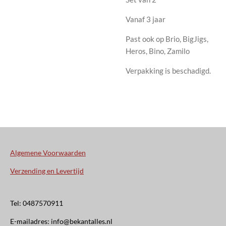
Vanaf 3 jaar
Past ook op Brio, BigJigs,
Heros, Bino, Zamilo
Verpakking is beschadigd.
Algemene Voorwaarden
Verzending en Levertijd
Tel: 0487570911
E-mailadres: info@bekantalles.nl