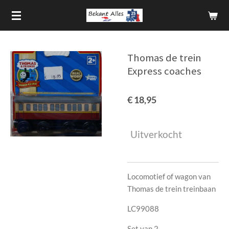
Ga
direct
naar
de
Thomas de trein
hoofdinhoud
Express coaches
€ 18,95
Uitverkocht
Locomotief of wagon van
Thomas de trein treinbaan
LC99088
Set van 2