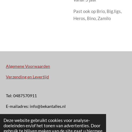
Past ook op Brio, BigJigs,
Heros, Bino, Zamilo
Algemene Voorwaarden
Verzending en Levertijd
Tel: 0487570911
E-mailadres: info@bekantalles.nl
Deze website gebruikt cookies voor analyse-
Rooysestraat 4
doeleinden en/of het tonen van advertenties. Door
gebruik te blijven maken van de site gaat u hiermee