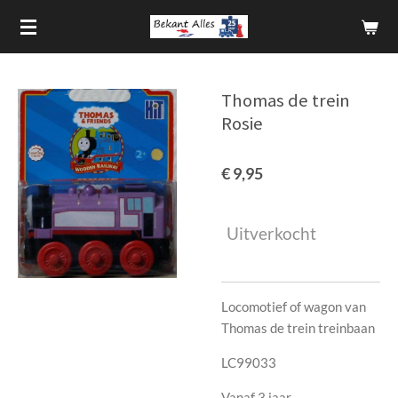
Ga
direct
naar
de
Thomas de trein
hoofdinhoud
Rosie
€ 9,95
Uitverkocht
Locomotief of wagon van
Thomas de trein treinbaan
LC99033
Vanaf 3 jaar