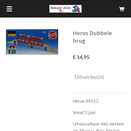
Ga
direct
naar
de
Heros Dubbele
hoofdinhoud
brug
€ 14,95
Uitverkocht
Heros 44312
Vanaf 3 jaar
Uitwisselbaar met merken
als Thomas, Brio, BigJigs,