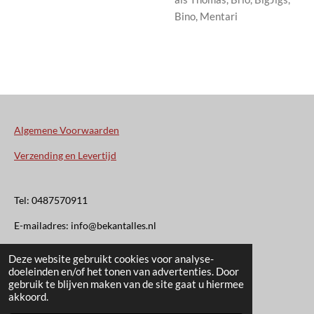
Bino, Mentari
Algemene Voorwaarden
Verzending en Levertijd
Tel: 0487570911
E-mailadres: info@bekantalles.nl
Deze website gebruikt cookies voor analyse-
Rooysestraat 4
doeleinden en/of het tonen van advertenties. Door
gebruik te blijven maken van de site gaat u hiermee
6621AM Dreumel
akkoord.
© 2020 - 2026 Bekant Alles