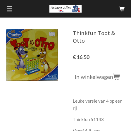
Ga
direct
naar
de
Thinkfun Toot &
hoofdinhoud
Otto
€ 16,50
In winkelwagen
Leuke versie van 4 op een
rij
Thinkfun 51143
Vanaf 4-8 jaar