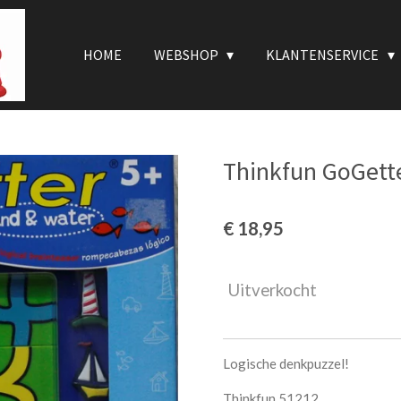
HOME
WEBSHOP
KLANTENSERVICE
Thinkfun GoGette
€ 18,95
Uitverkocht
Logische denkpuzzel!
Thinkfun 51212