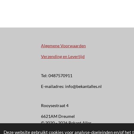
Algemene Voorwaarden
Verzending en Levertijd
Tel: 0487570911
E-mailadres: info@bekantalles.nl
Rooysestraat 4
6621AM Dreumel
© 2020 - 2026 Bekant Alles
Deze website gebruikt cookies voor analyse-doeleinden en/of het t