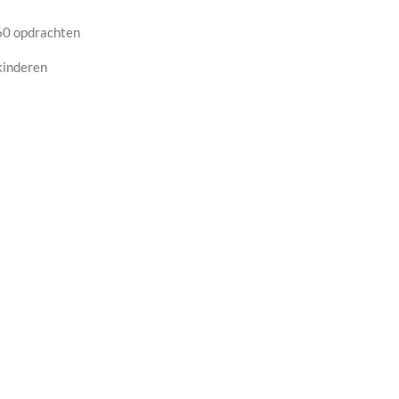
t 60 opdrachten
 kinderen