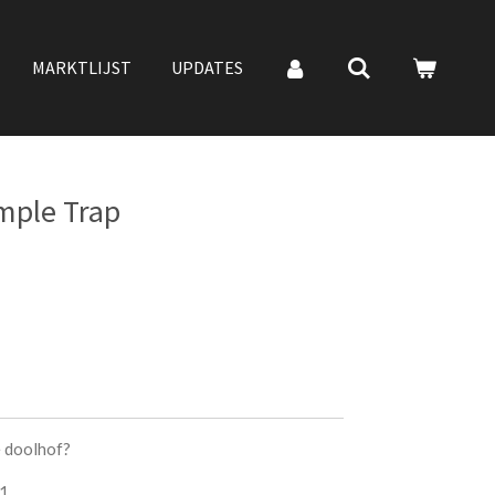
MARKTLIJST
UPDATES
mple Trap
e doolhof?
11