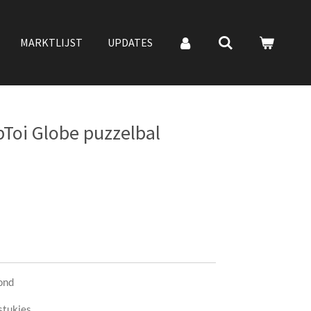
MARKTLIJST
UPDATES
Toi Globe puzzelbal
ond
stukjes