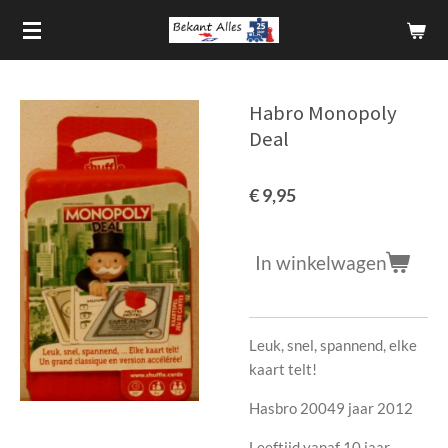
Ga
direct
naar
de
Habro Monopoly
hoofdinhoud
Deal
€ 9,95
In winkelwagen
Leuk, snel, spannend, elke
kaart telt!
Hasbro 20049 jaar 2012
Leeftijd vanaf 10 jaar