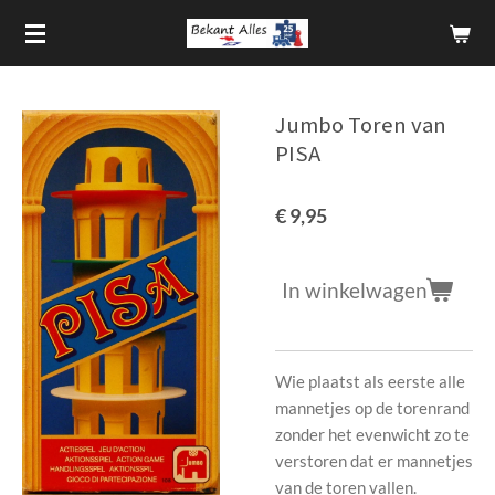
Ga
direct
naar
de
Jumbo Toren van
hoofdinhoud
PISA
€ 9,95
In winkelwagen
Wie plaatst als eerste alle
mannetjes op de torenrand
zonder het evenwicht zo te
verstoren dat er mannetjes
van de toren vallen.