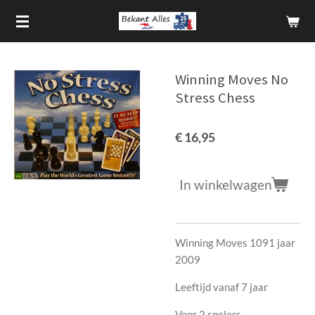
Ga
direct
naar
de
Winning Moves No
hoofdinhoud
Stress Chess
€ 16,95
In winkelwagen
Winning Moves 1091 jaar
2009
Leeftijd vanaf 7 jaar
Voor 2 spelers