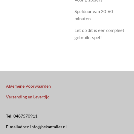
Spelduur van 20-60
minuten
Let op dit is een compleet
gebruikt spel!
Algemene Voorwaarden
Verzending en Levertijd
Tel: 0487570911
E-mailadres: info@bekantalles.nl