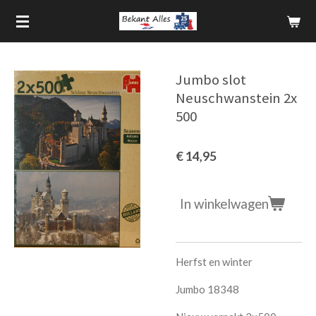
Ga
direct
naar
de
Jumbo slot
hoofdinhoud
Neuschwanstein 2x
500
€ 14,95
In winkelwagen
Herfst en winter
Jumbo 18348