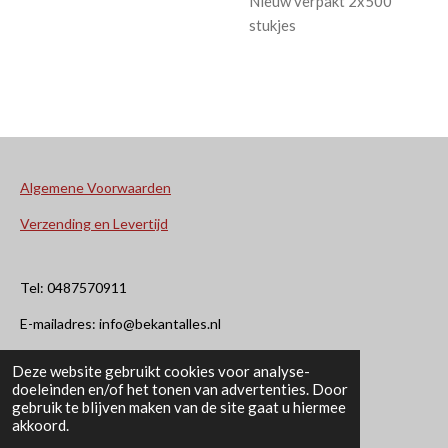
Nieuw verpakt 2x500
stukjes
Algemene Voorwaarden
Verzending en Levertijd
Tel: 0487570911
E-mailadres: info@bekantalles.nl
Deze website gebruikt cookies voor analyse-
Rooysestraat 4
doeleinden en/of het tonen van advertenties. Door
gebruik te blijven maken van de site gaat u hiermee
6621AM Dreumel
akkoord.
© 2020 - 2026 Bekant Alles