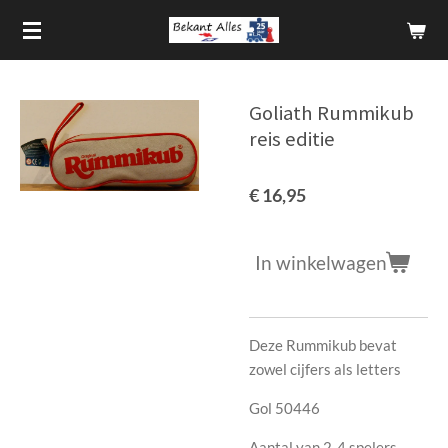
Ga
direct
naar
de
Goliath Rummikub
hoofdinhoud
reis editie
€ 16,95
In winkelwagen
Deze Rummikub bevat
zowel cijfers als letters
Gol 50446
Aantal van 2-4 spelers.