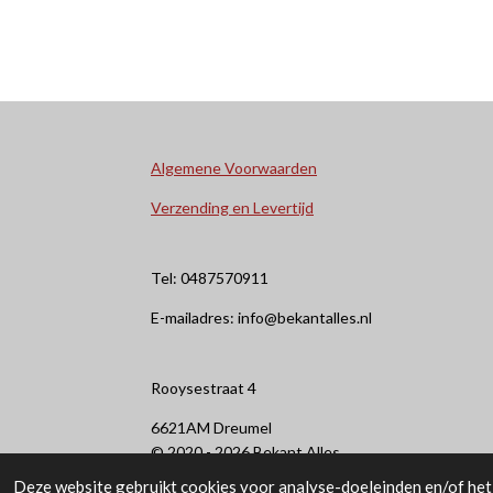
Algemene Voorwaarden
Verzending en Levertijd
Tel: 0487570911
E-mailadres: info@bekantalles.nl
Rooysestraat 4
6621AM Dreumel
© 2020 - 2026 Bekant Alles
Deze website gebruikt cookies voor analyse-doeleinden en/of het 