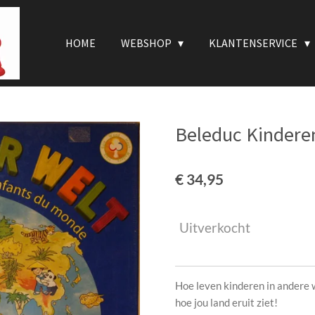
HOME
WEBSHOP
KLANTENSERVICE
Beleduc Kindere
€ 34,95
Uitverkocht
Hoe leven kinderen in andere 
hoe jou land eruit ziet!