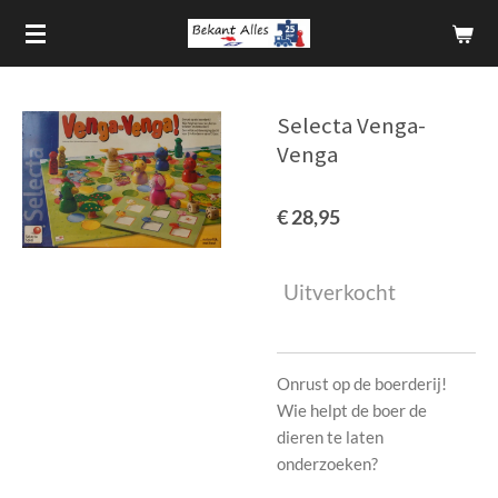
Ga
direct
naar
de
Selecta Venga-
hoofdinhoud
Venga
€ 28,95
Uitverkocht
Onrust op de boerderij!
Wie helpt de boer de
dieren te laten
onderzoeken?