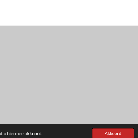
at u hiermee akkoord.
Akkoord