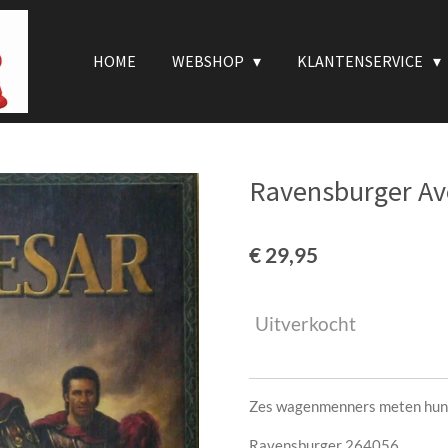
HOME
WEBSHOP
KLANTENSERVICE
Ravensburger Av
€ 29,95
Uitverkocht
Zes wagenmenners meten hun k
Ravensburger 264056