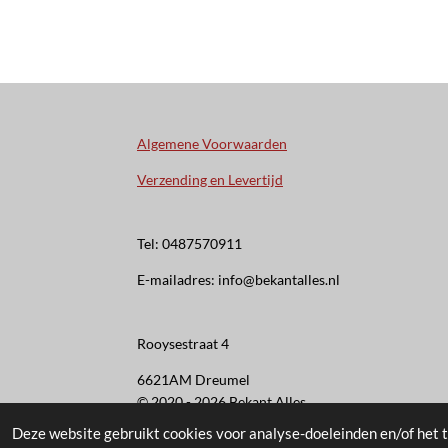
Algemene Voorwaarden
Verzending en Levertijd
Tel: 0487570911
E-mailadres: info@bekantalles.nl
Rooysestraat 4
6621AM Dreumel
© 2020 - 2026 Bekant Alles
Deze website gebruikt cookies voor analyse-doeleinden en/of het t