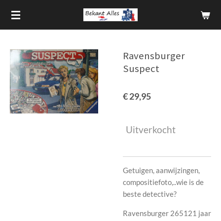
Ga
direct
naar
de
Ravensburger
hoofdinhoud
Suspect
€ 29,95
Uitverkocht
Getuigen, aanwijzingen,
compositiefoto,..wie is de
beste detective?
Ravensburger 265121 jaar