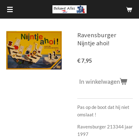
Ga
direct
naar
de
Ravensburger
hoofdinhoud
Nijntje ahoi!
€ 7,95
In winkelwagen
Pas op de boot dat hij niet
omslaat !
Ravensburger 213344 jaar
1997