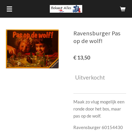
Ga
direct
naar
de
Ravensburger Pas
hoofdinhoud
op de wolf!
€ 13,50
Uitverkocht
Maak zo vlug mogelijk een
ronde door het bos, maar
pas op de wolf.
Ravensburger 60154430