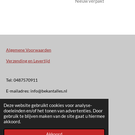
Nieuw verpakt
Algemene Voorwaarden
Verzending en Levertijd
Tel: 0487570911
E-mailadres: info@bekantalles.nl
Deze website gebruikt cookies voor analyse-
Rooysestraat 4
doeleinden en/of het tonen van advertenties. Door
gebruik te blijven maken van de site gaat u hiermee
6621AM Dreumel
akkoord.
© 2020 - 2026 Bekant Alles
Akkoord