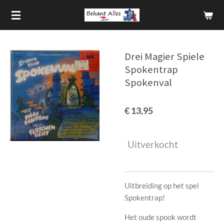
Ga
direct
naar
de
Drei Magier Spiele
hoofdinhoud
Spokentrap
Spokenval
€ 13,95
Uitverkocht
Uitbreiding op het spel
Spokentrap!
Het oude spook wordt