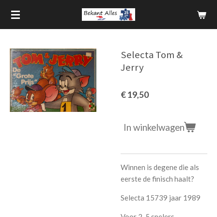
Ga
direct
naar
de
Selecta Tom &
hoofdinhoud
Jerry
€ 19,50
In winkelwagen
Winnen is degene die als
eerste de finisch haalt?
Selecta 15739 jaar 1989
Voor 2-5 spelers