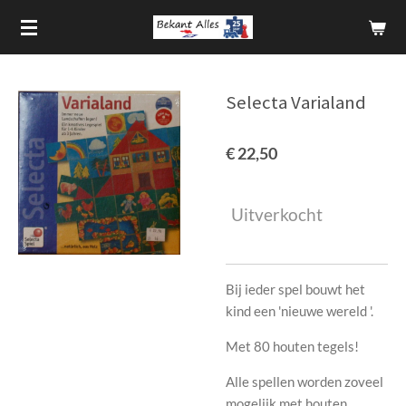
Ga
direct
naar
de
Selecta Varialand
hoofdinhoud
€ 22,50
Uitverkocht
Bij ieder spel bouwt het
kind een 'nieuwe wereld '.
Met 80 houten tegels!
Alle spellen worden zoveel
mogelijk met houten