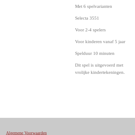
Met 6 spelvarianten
Selecta 3551
Voor 2-4 spelers
Voor kinderen vanaf 5 jaar
Spelduur 10 minuten
Dit spel is uitgevoerd met
vrolijke kindertekeningen.
Algemene Voorwaarden