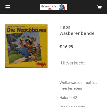
Ga
direct
naar
de
Haba
hoofdinhoud
Wasberenbende
€ 16,95
Uitverkocht
Welke wasbeer roof het
meesten eten?
Haba 4442
Voor 2-6 spelers