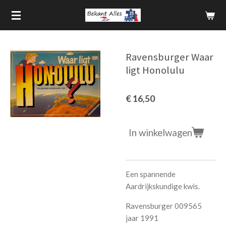
Ga
direct
naar
de
Ravensburger Waar
hoofdinhoud
ligt Honolulu
€ 16,50
In winkelwagen
Een spannende
Aardrijkskundige kwis.
Ravensburger 009565
jaar 1991