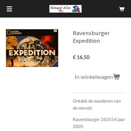
Ga
direct
naar
de
Ravensburger
hoofdinhoud
Expedition
€ 16,50
In winkelwagen
Ontdek de wonderen van
de wereld.
Ravensburger 263554 jaar
2005