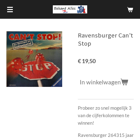
Ga
direct
naar
de
Ravensburger Can't
hoofdinhoud
Stop
€ 19,50
In winkelwagen
Probeer zo snel mogelijk 3
van de cijferkolommen te
winnen!
Ravensburger 264315 jaar