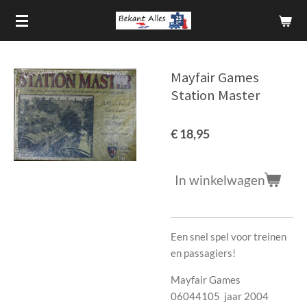
Ga
direct
naar
de
Mayfair Games
hoofdinhoud
Station Master
€ 18,95
In winkelwagen
Een snel spel voor treinen
en passagiers!
Mayfair Games
06044105 jaar 2004