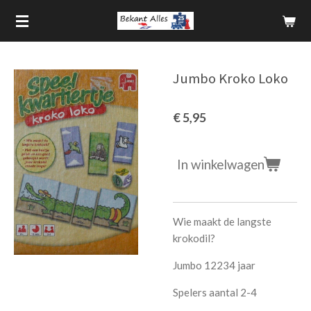
Ga
direct
naar
de
Jumbo Kroko Loko
hoofdinhoud
€ 5,95
In winkelwagen
Wie maakt de langste
krokodil?
Jumbo 12234 jaar
Spelers aantal 2-4