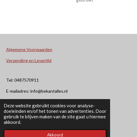
Algemene Voorwaarden
Verzending en Levertijd
Tel: 0487570911
E-mailadres: info@bekantalles.nl
Deze website gebruikt cookies voor analyse-
Rooysestraat 4
doeleinden en/of het tonen van advertenties. Door
gebruik te blijven maken van de site gaat u hiermee
6621AM Dreumel
akkoord.
© 2020 - 2026 Bekant Alles
Akkoord