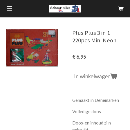
Ga
direct
naar
de
Plus Plus 3 in 1
hoofdinhoud
220pcs Mini Neon
€ 6,95
In winkelwagen
Gemaakt in Denemarken
Volledige doos
Doos-en inhoud zijn
gebruikt