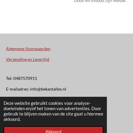
Doos-en inhoud zijn Nieuw .
Algemene Voorwaarden
Verzending en Levertijd
Tel: 0487570911
E-mailadres: info@bekantalles.nl
Deze website gebruikt cookies voor analyse-
Rooysestraat 4
doeleinden en/of het tonen van advertenties. Door
gebruik te blijven maken van de site gaat u hiermee
6621AM Dreumel
akkoord.
© 2020 - 2026 Bekant Alles
Akkoord