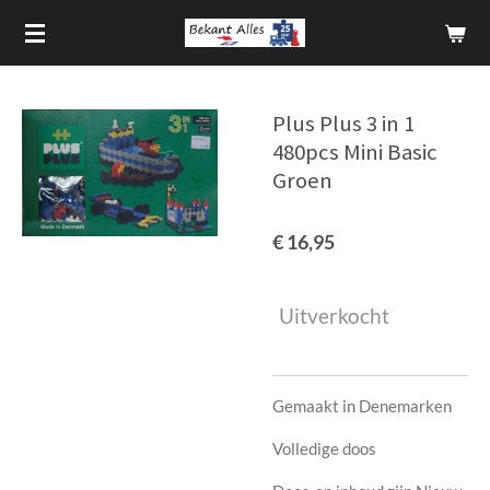
Ga
direct
naar
de
Plus Plus 3 in 1
hoofdinhoud
480pcs Mini Basic
Groen
€ 16,95
Uitverkocht
Gemaakt in Denemarken
Volledige doos