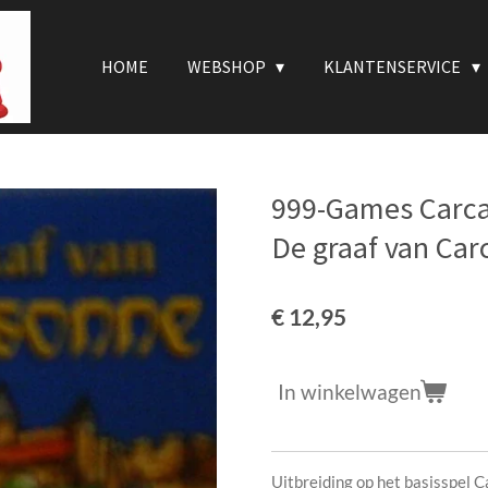
HOME
WEBSHOP
KLANTENSERVICE
999-Games Carca
De graaf van Ca
€ 12,95
In winkelwagen
Uitbreiding op het basisspel 