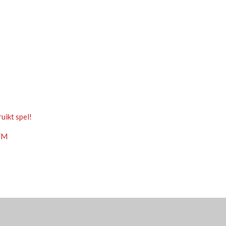
uikt spel!
YM