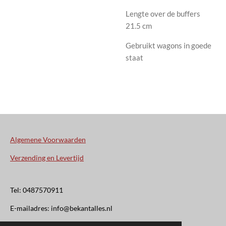
Lengte over de buffers
21.5 cm
Gebruikt wagons in goede
staat
Algemene Voorwaarden
Verzending en Levertijd
Tel: 0487570911
E-mailadres: info@bekantalles.nl