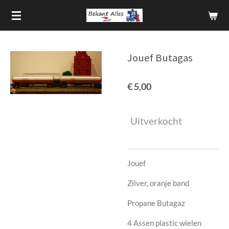
Ga
direct
naar
de
Jouef Butagas
hoofdinhoud
€ 5,00
Uitverkocht
Jouef
Zilver, oranje band
Propane Butagaz
4 Assen plastic wielen