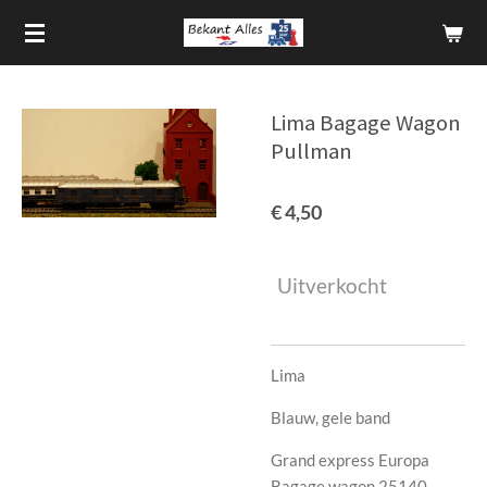
Ga
direct
naar
de
Lima Bagage Wagon
hoofdinhoud
Pullman
€ 4,50
Uitverkocht
Lima
Blauw, gele band
Grand express Europa
Bagage wagon 25140