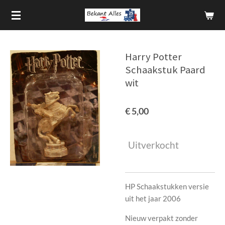
Ga
direct
naar
de
Harry Potter
hoofdinhoud
Schaakstuk Paard
wit
€ 5,00
Uitverkocht
HP Schaakstukken versie
uit het jaar 2006
Nieuw verpakt zonder