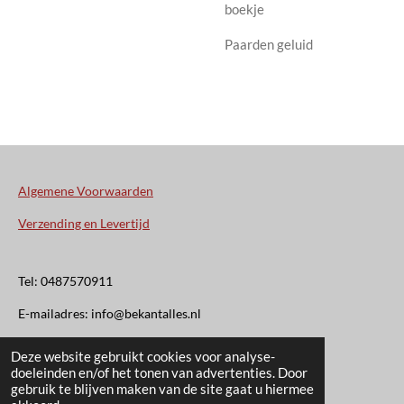
boekje
Paarden geluid
Algemene Voorwaarden
Verzending en Levertijd
Tel: 0487570911
E-mailadres: info@bekantalles.nl
Deze website gebruikt cookies voor analyse-
Rooysestraat 4
doeleinden en/of het tonen van advertenties. Door
gebruik te blijven maken van de site gaat u hiermee
6621AM Dreumel