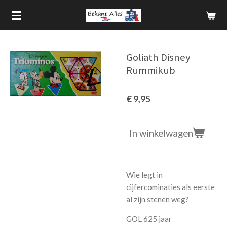
Ga
direct
naar
de
Goliath Disney
hoofdinhoud
Rummikub
€ 9,95
In winkelwagen
Wie legt in
cijfercominaties als eerste
al zijn stenen weg?
GOL 625 jaar