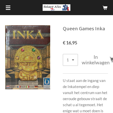
Ga
direct
naar
de
Queen Games Inka
hoofdinhoud
€ 16,95
In
winkelwagen
U staat aan de ingang van
de Inkatempel en diep
vanuit het centrum van het
oeroude gebouw straalt de
schat u al tegemoet. Het
enige wat u moet doen is