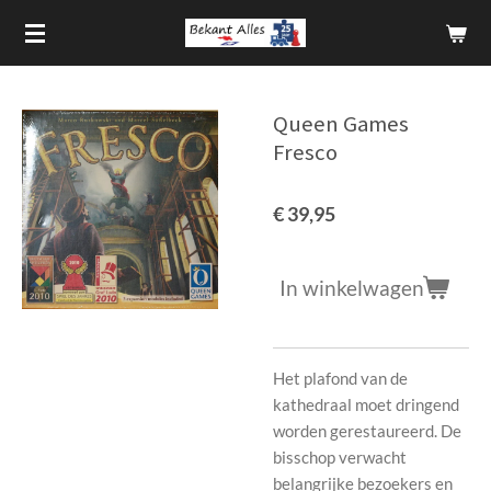
Ga
direct
naar
de
Queen Games
hoofdinhoud
Fresco
€ 39,95
In winkelwagen
Het plafond van de
kathedraal moet dringend
worden gerestaureerd. De
bisschop verwacht
belangrijke bezoekers en