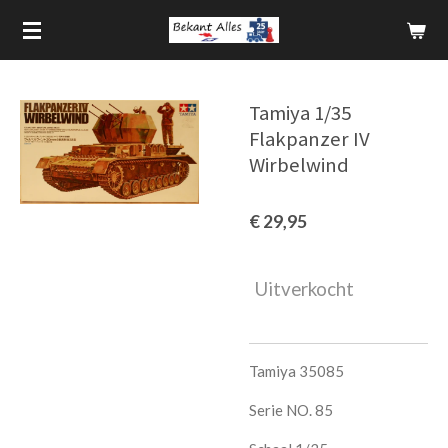
Ga
direct
naar
de
Tamiya 1/35
hoofdinhoud
Flakpanzer IV
Wirbelwind
€ 29,95
Uitverkocht
Tamiya 35085
Serie NO. 85