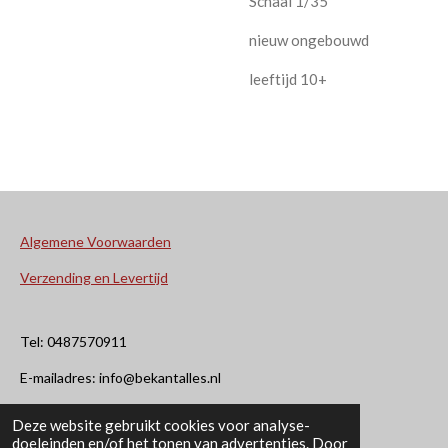
Schaal 1/35
nieuw ongebouwd
leeftijd 10+
Algemene Voorwaarden
Verzending en Levertijd
Tel: 0487570911
E-mailadres: info@bekantalles.nl
Deze website gebruikt cookies voor analyse-
Rooysestraat 4
doeleinden en/of het tonen van advertenties. Door